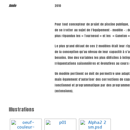
Année
2010
Pour tout concepteur de projet de piscine publique, il
de se frotter au sujet de l’équipement – modèle – ; d
plus répandus les « Tournesol » et les « Caneton »
Le plus grand défaut de ces 2 modèles était leur ri
de la conception qu’au niveau de leur capacité à s’a
besoins. Une des variables les plus difficiles à intég
fréquentations saisonnières et évolutives au cours
Un modèle pertinent se doit de permettre une adapta
mais également d’autoriser des corrections de capa
fonctionnel et programmatique par des programmes
(extensions).
Illustrations