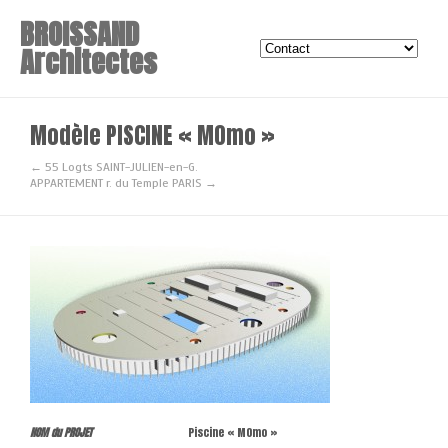
BROISSAND
Architectes
Modèle PISCINE « MOmo »
← 55 Logts SAINT-JULIEN-en-G.
APPARTEMENT r. du Temple PARIS →
NOM du PROJET
Piscine « MOmo »