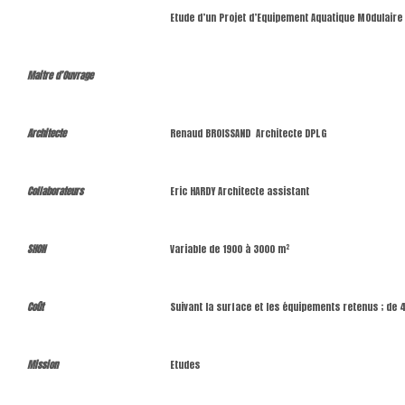
Etude d’un Projet d’Equipement Aquatique MOdulaire
Maitre d’Ouvrage
Architecte
Renaud BROISSAND Architecte DPLG
Collaborateurs
Eric HARDY Architecte assistant
SHON
Variable de 1900 à 3000 m²
Coût
Suivant la surface et les équipements retenus ; de
Mission
Etudes