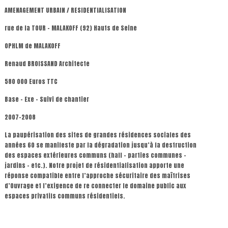
AMENAGEMENT URBAIN / RESIDENTIALISATION
rue de la TOUR – MALAKOFF (92) Hauts de Seine
OPHLM de MALAKOFF
Renaud BROISSAND Architecte
580 000 Euros TTC
Base – Exe – Suivi de chantier
2007-2008
La paupérisation des sites de grandes résidences sociales des
années 60 se manifeste par la dégradation jusqu’à la destruction
des espaces extérieures communs (hall – parties communes –
jardins – etc.). Notre projet de résidentialisation apporte une
réponse compatible entre l’approche sécuritaire des maîtrises
d’Ouvrage et l’exigence de re connecter le domaine public aux
espaces privatifs communs résidentiels.