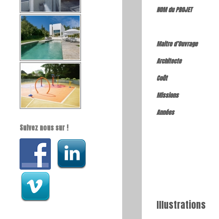
NOM du PROJET
Maitre d’Ouvrage
Architecte
Coût
Missions
Années
Suivez nous sur !
Illustrations